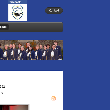
Kontakt
ERIE
.692
rie