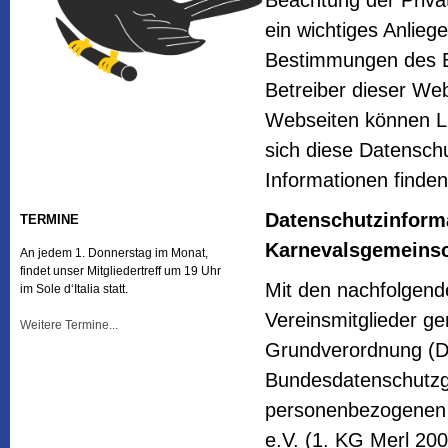
Beachtung der Privat
ein wichtiges Anlie
Bestimmungen des 
Betreiber dieser Web
Webseiten können Li
sich diese Datenschu
Informationen finden
Datenschutzinforma
TERMINE
Karnevalsgemeinsch
An jedem 1. Donnerstag im Monat,
findet unser Mitgliedertreff um 19 Uhr
Mit den nachfolgend
im Sole d‘Italia statt.
Vereinsmitglieder g
Weitere Termine...
Grundverordnung (D
Bundesdatenschutzg
personenbezogenen 
e.V. (1. KG Merl 20