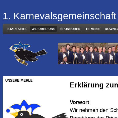
1. Karnevalsgemeinschaft 
STARTSEITE
WIR ÜBER UNS
SPONSOREN
TERMINE
DOWNL
UNSERE MERLE
Erklärung zu
Vorwort
Wir nehmen den Schu