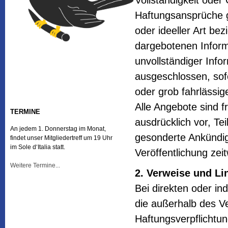
Vollständigkeit oder 
Haftungsansprüche g
oder ideeller Art be
dargebotenen Inform
unvollständiger Info
ausgeschlossen, sofe
oder grob fahrlässig
Alle Angebote sind f
TERMINE
ausdrücklich vor, T
An jedem 1. Donnerstag im Monat,
gesonderte Ankündig
findet unser Mitgliedertreff um 19 Uhr
im Sole d‘Italia statt.
Veröffentlichung zeit
Weitere Termine...
2. Verweise und Li
Bei direkten oder in
die außerhalb des V
Haftungsverpflichtung