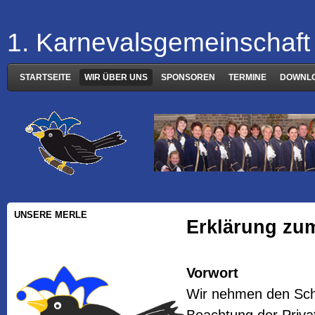
1. Karnevalsgemeinschaft 
STARTSEITE
WIR ÜBER UNS
SPONSOREN
TERMINE
DOWNL
UNSERE MERLE
Erklärung zu
Vorwort
Wir nehmen den Schu