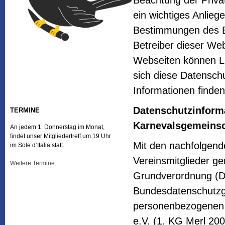
Beachtung der Privat
ein wichtiges Anlie
Bestimmungen des 
Betreiber dieser Web
Webseiten können Li
sich diese Datenschu
Informationen finden
Datenschutzinforma
TERMINE
Karnevalsgemeinsch
An jedem 1. Donnerstag im Monat,
findet unser Mitgliedertreff um 19 Uhr
Mit den nachfolgend
im Sole d‘Italia statt.
Vereinsmitglieder g
Weitere Termine...
Grundverordnung (D
Bundesdatenschutzg
personenbezogenen 
e.V. (1. KG Merl 20