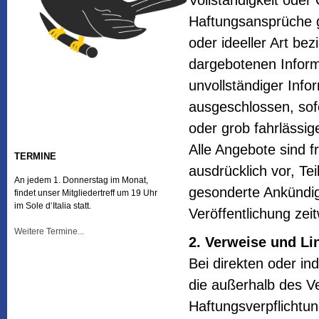
Vollständigkeit oder 
Haftungsansprüche g
oder ideeller Art be
dargebotenen Inform
unvollständiger Info
ausgeschlossen, sofe
oder grob fahrlässig
Alle Angebote sind f
TERMINE
ausdrücklich vor, T
An jedem 1. Donnerstag im Monat,
gesonderte Ankündig
findet unser Mitgliedertreff um 19 Uhr
im Sole d‘Italia statt.
Veröffentlichung zeit
Weitere Termine...
2. Verweise und Li
Bei direkten oder in
die außerhalb des V
Haftungsverpflichtung