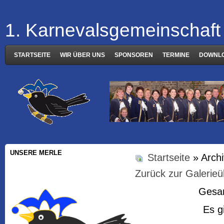
1. Karnevalsgemeinschaft 
STARTSEITE
WIR ÜBER UNS
SPONSOREN
TERMINE
DOWNL
UNSERE MERLE
Startseite
» Arch
Zurück zur Galerieü
Gesam
Es g