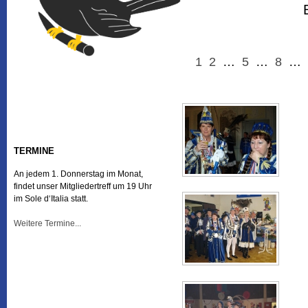
1
2
…
5
…
8
…
TERMINE
An jedem 1. Donnerstag im Monat,
findet unser Mitgliedertreff um 19 Uhr
im Sole d‘Italia statt.
Weitere Termine...