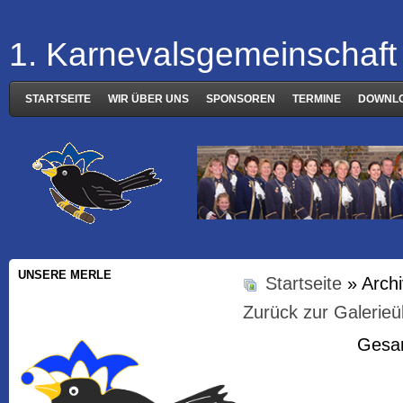
1. Karnevalsgemeinschaft 
STARTSEITE
WIR ÜBER UNS
SPONSOREN
TERMINE
DOWNL
UNSERE MERLE
Startseite
» Arch
Zurück zur Galerieü
Gesam