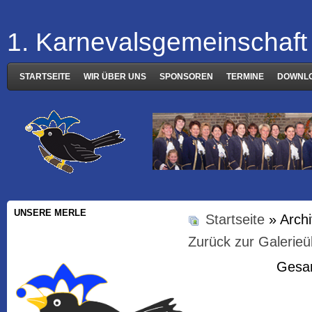
1. Karnevalsgemeinschaft 
STARTSEITE
WIR ÜBER UNS
SPONSOREN
TERMINE
DOWNL
UNSERE MERLE
Startseite
» Arch
Zurück zur Galerieü
Gesam