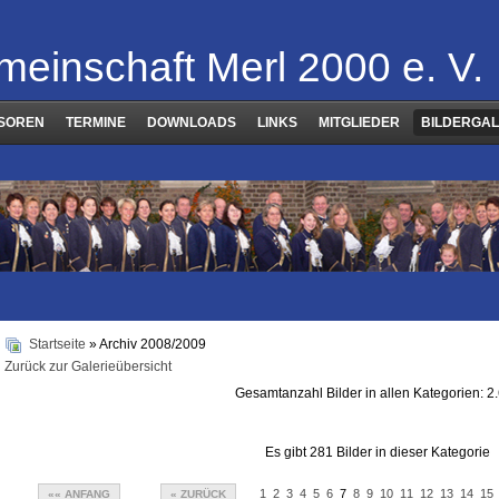
meinschaft Merl 2000 e. V.
SOREN
TERMINE
DOWNLOADS
LINKS
MITGLIEDER
BILDERGAL
Startseite
» Archiv 2008/2009
Zurück zur Galerieübersicht
Gesamtanzahl Bilder in allen Kategorien: 2
Archiv 2008/2009
Es gibt 281 Bilder in dieser Kategorie
1
2
3
4
5
6
7
8
9
10
11
12
13
14
15
«« ANFANG
« ZURÜCK