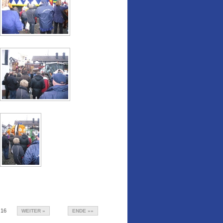
16
WEITER »
ENDE »»