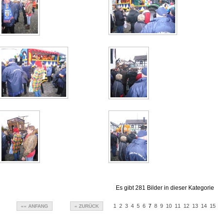
Es gibt 281 Bilder in dieser Kategorie
1
2
3
4
5
6
7
8
9
10
11
12
13
14
15
«« ANFANG
« ZURÜCK