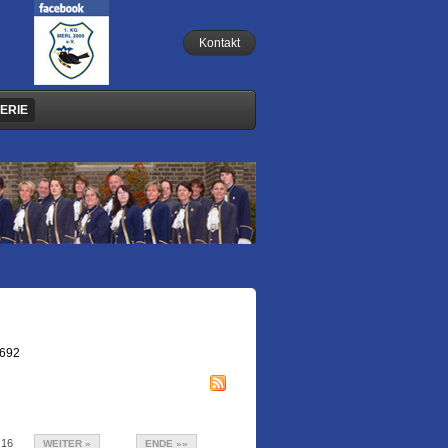
Kontakt
ERIE
.692
16
WEITER »
ENDE »»